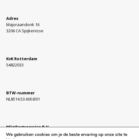
Adres
Majoraandonk 16
3206 CA Spijkenisse
KvK Rotterdam
54822033
BTW-nummer
NL8514.53.600.B01
MijnPartyservice B.V.
Algemene Voorwaarden »
We gebruiken cookies om je de beste ervaring op onze site te