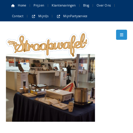
Home
Prijzen
Klantervaringen
Blog
Over Ons
Contact
MijnIJs
MijnPartyservice