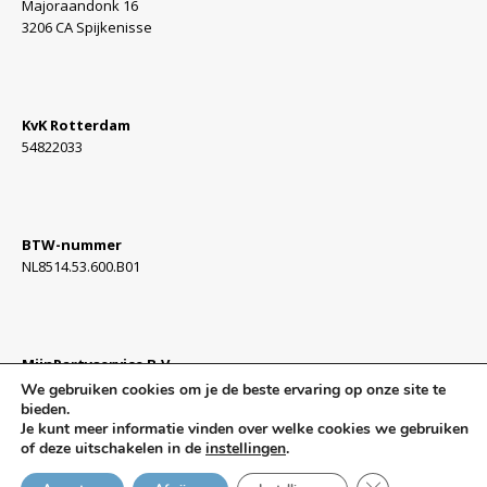
Majoraandonk 16
3206 CA Spijkenisse
KvK Rotterdam
54822033
BTW-nummer
NL8514.53.600.B01
MijnPartyservice B.V.
Algemene Voorwaarden »
We gebruiken cookies om je de beste ervaring op onze site te
bieden.
Je kunt meer informatie vinden over welke cookies we gebruiken
of deze uitschakelen in de
instellingen
.
© 2020 • Website door
BoostMyBrand.nl
Sluit AVG/GDPR 