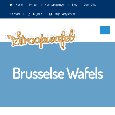
Home
Prijzen
Klantervaringen
Blog
Over Ons
Contact
MijnIJs
MijnPartyservice
Brusselse Wafels