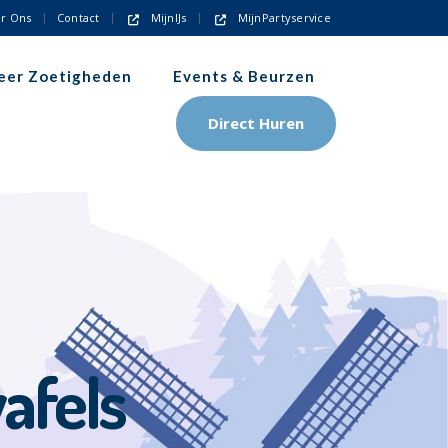
r Ons
Contact
MijnIJs
MijnPartyservice
eer Zoetigheden
Events & Beurzen
Direct Huren
afels