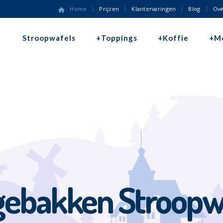
Home
Prijzen
Klantervaringen
Blog
Ove
Stroopwafels
+Toppings
+Koffie
+M
gebakken Stroopw