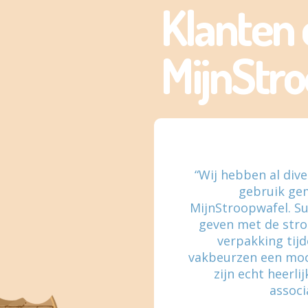
Klanten 
MijnStro
“Wij hebben al div
gebruik ge
MijnStroopwafel. Su
geven met de str
verpakking tijd
vakbeurzen een mooi
zijn echt heerli
associ