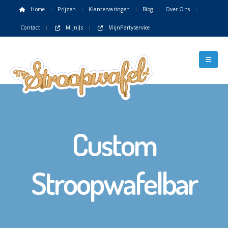
Home
Prijzen
Klantervaringen
Blog
Over Ons
Contact
MijnIJs
MijnPartyservice
Custom
Stroopwafelbar