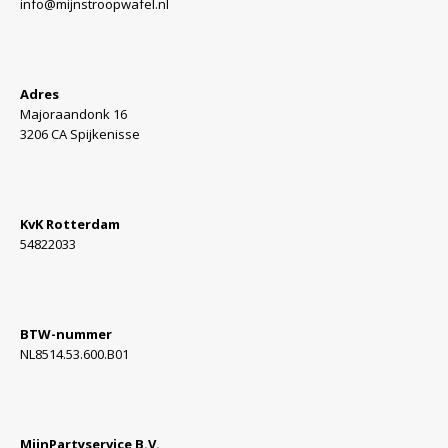
info@mijnstroopwafel.nl
Adres
Majoraandonk 16
3206 CA Spijkenisse
KvK Rotterdam
54822033
BTW-nummer
NL8514.53.600.B01
MijnPartyservice B.V.