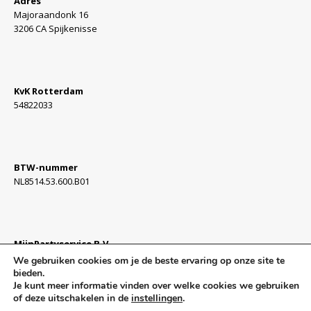
Adres
Majoraandonk 16
3206 CA Spijkenisse
KvK Rotterdam
54822033
BTW-nummer
NL8514.53.600.B01
MijnPartyservice B.V.
Algemene Voorwaarden »
We gebruiken cookies om je de beste ervaring op onze site te
bieden.
Je kunt meer informatie vinden over welke cookies we gebruiken
of deze uitschakelen in de
instellingen
.