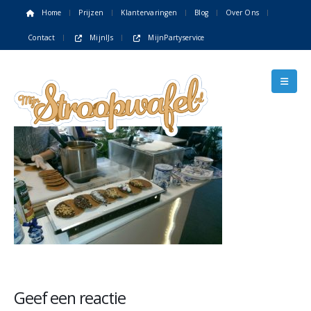
Home
Prijzen
Klantervaringen
Blog
Over Ons
Contact
MijnIJs
MijnPartyservice
Geef een reactie