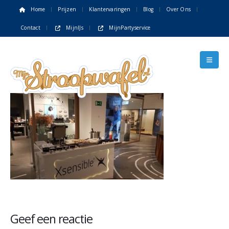
Home
Prijzen
Klantervaringen
Blog
Over Ons
Contact
MijnIJs
MijnPartyservice
Geef een reactie