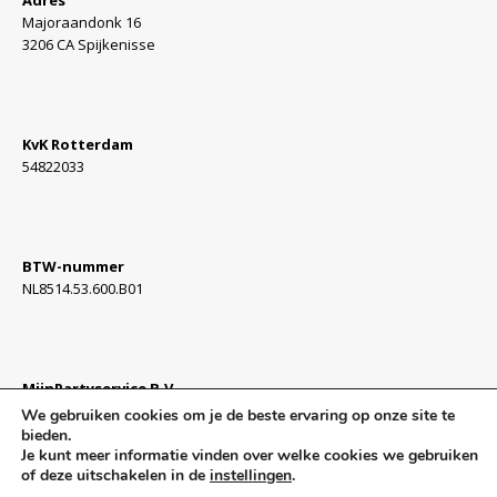
Adres
Majoraandonk 16
3206 CA Spijkenisse
KvK Rotterdam
54822033
BTW-nummer
NL8514.53.600.B01
MijnPartyservice B.V.
Algemene Voorwaarden »
We gebruiken cookies om je de beste ervaring op onze site te
bieden.
Je kunt meer informatie vinden over welke cookies we gebruiken
of deze uitschakelen in de
instellingen
.