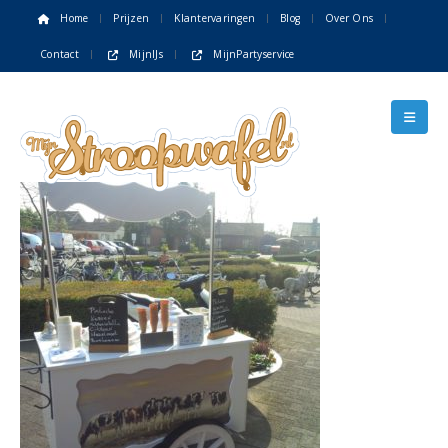
Home
Prijzen
Klantervaringen
Blog
Over Ons
Contact
MijnIJs
MijnPartyservice