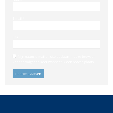
E-mail
*
Site
Mijn naam, e-mail en site opslaan in deze browser
voor de volgende keer wanneer ik een reactie plaats.