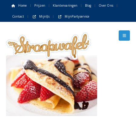
Home
Prijzen
Klantervaringen
Blog
Over Ons
Contact
MijnIJs
MijnPartyservice