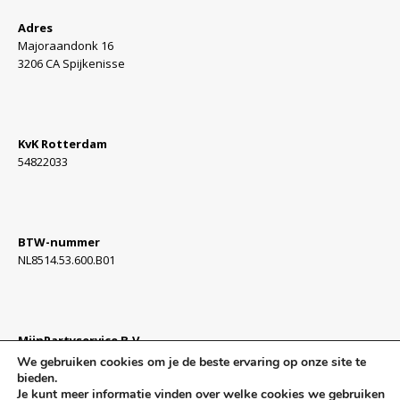
Adres
Majoraandonk 16
3206 CA Spijkenisse
KvK Rotterdam
54822033
BTW-nummer
NL8514.53.600.B01
MijnPartyservice B.V.
Algemene Voorwaarden »
We gebruiken cookies om je de beste ervaring op onze site te
bieden.
Je kunt meer informatie vinden over welke cookies we gebruiken