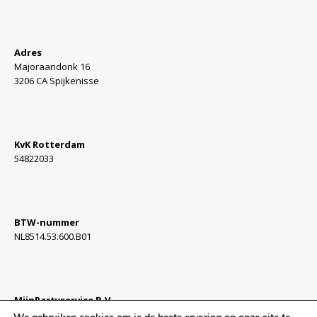
Adres
Majoraandonk 16
3206 CA Spijkenisse
KvK Rotterdam
54822033
BTW-nummer
NL8514.53.600.B01
MijnPartyservice B.V.
Algemene Voorwaarden »