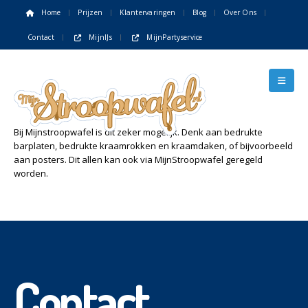
Home
Prijzen
Klantervaringen
Blog
Over Ons
Contact
MijnIJs
MijnPartyservice
Bij Mijnstroopwafel is dit zeker mogelijk. Denk aan bedrukte
barplaten, bedrukte kraamrokken en kraamdaken, of bijvoorbeeld
aan posters. Dit allen kan ook via MijnStroopwafel geregeld
worden.
Contact