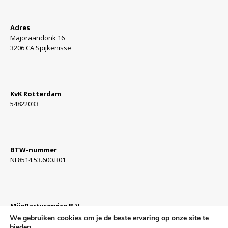
Adres
Majoraandonk 16
3206 CA Spijkenisse
KvK Rotterdam
54822033
BTW-nummer
NL8514.53.600.B01
MijnPartyservice B.V.
Algemene Voorwaarden »
We gebruiken cookies om je de beste ervaring op onze site te
bieden.