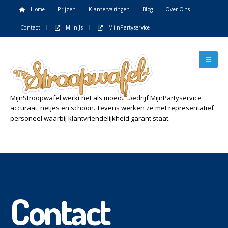
Home
Prijzen
Klantervaringen
Blog
Over Ons
Contact
MijnIJs
MijnPartyservice
MijnStroopwafel werkt net als moederbedrijf MijnPartyservice
accuraat, netjes en schoon. Tevens werken ze met representatief
personeel waarbij klantvriendelijkheid garant staat.
Contact